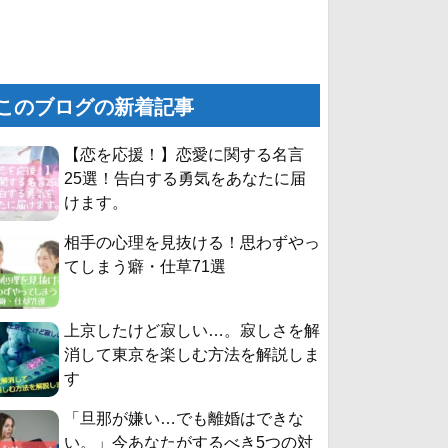
このブログの新着記事
【恋を応援！】恋愛に関する名言
25選！告白する勇気をあなたに届
けます。
相手の心理を見抜ける！思わずやっ
てしまう癖・仕草71選
上京したけど寂しい…。寂しさを解
消して東京を楽しむ方法を解説しま
す
「旦那が嫌い…でも離婚はできな
い。」今あなたがするべき5つの対