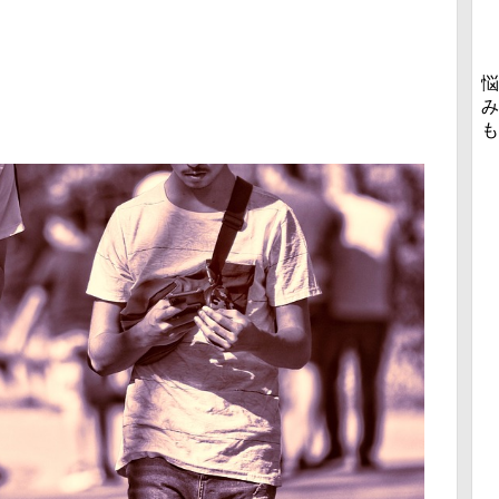
悩
み
も