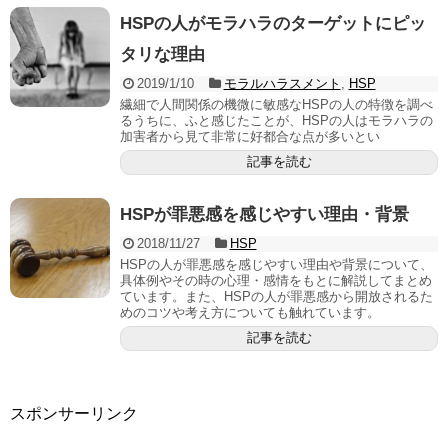
HSPの人がモラハラのターゲットにピッ
タリな理由
2019/1/10
モラルハラスメント
,
HSP
繊細で人間関係の機微に敏感なHSPの人の特徴を調べ
るうちに、ふと感じたことが、HSPの人はモラハラの
加害者から見て非常に好都合な点が多いとい
記事を読む
HSPが罪悪感を感じやすい理由・背景
2018/11/27
HSP
HSPの人が罪悪感を感じやすい理由や背景について、
具体例やその時の心理・感情をもとに解説してまとめ
ています。また、HSPの人が罪悪感から開放されるた
めのコツや考え方についても触れています。
記事を読む
スポンサーリンク