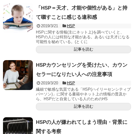
「HSP＝天才、才能や個性がある」と持
て囃すことに感じる違和感
2019/3/21
HSP
HSPに関する情報(主にネット上)を調べていくと、
HSPの人には特別な才能がある。あるいは天才になる
可能性を秘めている。(とくに
記事を読む
HSPカウンセリングを受けたい、カウン
セラーになりたい人への注意事項
2019/3/20
HSP
繊細で敏感な気質である「HSP(ハイリーセンシティブ
パーソン)」に関する書籍やネット上の情報の普及か
ら、HSPだと自覚している人のためのHS
記事を読む
HSPの人が嫌われてしまう理由・背景に
関する考察