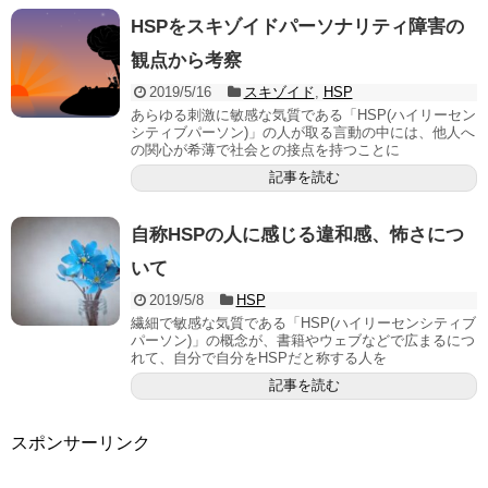
HSPをスキゾイドパーソナリティ障害の
観点から考察
2019/5/16
スキゾイド
,
HSP
あらゆる刺激に敏感な気質である「HSP(ハイリーセン
シティブパーソン)」の人が取る言動の中には、他人へ
の関心が希薄で社会との接点を持つことに
記事を読む
自称HSPの人に感じる違和感、怖さにつ
いて
2019/5/8
HSP
繊細で敏感な気質である「HSP(ハイリーセンシティブ
パーソン)」の概念が、書籍やウェブなどで広まるにつ
れて、自分で自分をHSPだと称する人を
記事を読む
スポンサーリンク