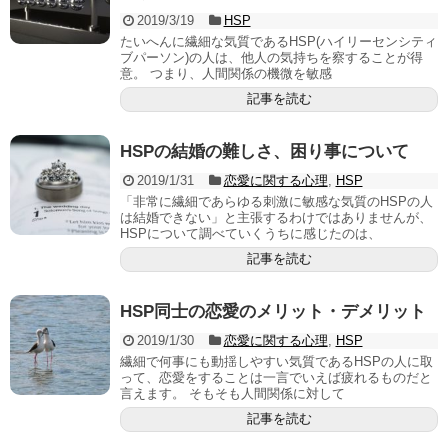
2019/3/19
HSP
たいへんに繊細な気質であるHSP(ハイリーセンシティ
ブパーソン)の人は、他人の気持ちを察することが得
意。 つまり、人間関係の機微を敏感
記事を読む
HSPの結婚の難しさ、困り事について
2019/1/31
恋愛に関する心理
,
HSP
「非常に繊細であらゆる刺激に敏感な気質のHSPの人
は結婚できない」と主張するわけではありませんが、
HSPについて調べていくうちに感じたのは、
記事を読む
HSP同士の恋愛のメリット・デメリット
2019/1/30
恋愛に関する心理
,
HSP
繊細で何事にも動揺しやすい気質であるHSPの人に取
って、恋愛をすることは一言でいえば疲れるものだと
言えます。 そもそも人間関係に対して
記事を読む