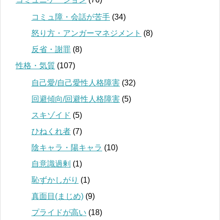
コミュ障・会話が苦手
(34)
怒り方・アンガーマネジメント
(8)
反省・謝罪
(8)
性格・気質
(107)
自己愛/自己愛性人格障害
(32)
回避傾向/回避性人格障害
(5)
スキゾイド
(5)
ひねくれ者
(7)
陰キャラ・陽キャラ
(10)
自意識過剰
(1)
恥ずかしがり
(1)
真面目(まじめ)
(9)
プライドが高い
(18)