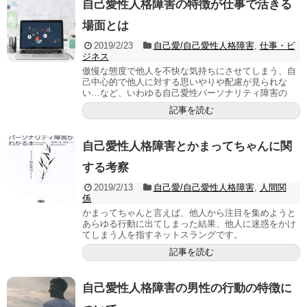
自己愛性人格障害の特徴が仕事で活きる
場面とは
2019/2/23
自己愛/自己愛性人格障害
,
仕事・ビ
ジネス
傲慢な態度で他人を不快な気持ちにさせてしまう、自
己中心的で他人に対する思いやりや配慮が見られな
い…など、いわゆる自己愛性パーソナリティ障害の
記事を読む
自己愛性人格障害とかまってちゃんに関
する考察
2019/2/13
自己愛/自己愛性人格障害
,
人間関
係
かまってちゃんと言えば、他人から注目を集めようと
あらゆる行動に出てしまった結果、他人に迷惑をかけ
てしまう人を指すネットスラングです。
記事を読む
自己愛性人格障害の男性の行動の特徴に