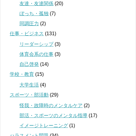
友達・友達関係
(20)
ぼっち・孤独
(7)
同調圧力
(2)
仕事・ビジネス
(131)
リーダーシップ
(3)
体育会系の仕事
(3)
自己啓発
(14)
学校・教育
(15)
大学生活
(4)
スポーツ・部活動
(29)
怪我・故障時のメンタルケア
(2)
部活・スポーツのメンタル指導
(17)
イメージトレーニング
(1)
ハラスメント問題
(34)