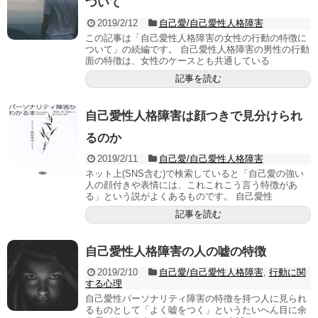
ついて
2019/2/12
自己愛/自己愛性人格障害
この記事は「自己愛性人格障害の女性の行動の特徴に
ついて」の続編です。 自己愛性人格障害の男性の行動
面の特徴は、女性のケースとも共通している
記事を読む
自己愛性人格障害は顔つきで見分けられ
るのか
2019/2/11
自己愛/自己愛性人格障害
ネット上(SNS含む)で検索していると「自己愛の強い
人の顔付きや表情には、これこれこう言う特徴があ
る」という説がよくあるものです。 自己愛性
記事を読む
自己愛性人格障害の人の嘘の特徴
2019/2/10
自己愛/自己愛性人格障害
,
行動に関
する心理
自己愛性パーソナリティ障害の特徴を持つ人に見られ
るものとして「よく嘘をつく」というたいへん目に余