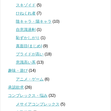
スキゾイド
(5)
ひねくれ者
(7)
陰キャラ・陽キャラ
(10)
自意識過剰
(1)
恥ずかしがり
(1)
真面目(まじめ)
(9)
プライドが高い
(18)
意識高い系
(13)
趣味・遊び
(14)
アニメ・ゲーム
(6)
承認欲求
(26)
コンプレックス・悩み
(32)
メサイアコンプレックス
(5)