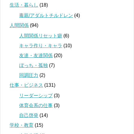
生活・暮らし
(18)
毒親/アダルトチルドレン
(4)
人間関係
(94)
人間関係リセット癖
(6)
キャラ作り・キャラ
(10)
友達・友達関係
(20)
ぼっち・孤独
(7)
同調圧力
(2)
仕事・ビジネス
(131)
リーダーシップ
(3)
体育会系の仕事
(3)
自己啓発
(14)
学校・教育
(15)