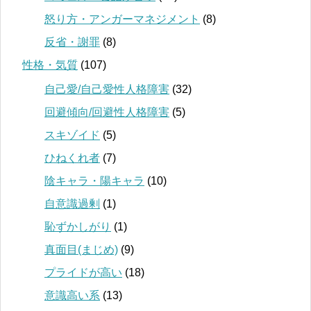
怒り方・アンガーマネジメント
(8)
反省・謝罪
(8)
性格・気質
(107)
自己愛/自己愛性人格障害
(32)
回避傾向/回避性人格障害
(5)
スキゾイド
(5)
ひねくれ者
(7)
陰キャラ・陽キャラ
(10)
自意識過剰
(1)
恥ずかしがり
(1)
真面目(まじめ)
(9)
プライドが高い
(18)
意識高い系
(13)