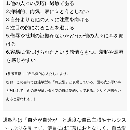
1.他の人々の反応に過敏である
2.抑制的、内気、表に立とうとしない
3.自分よりも他の人々に注意を向ける
4.注目の的になることを避ける
5.侮辱や批判の証拠がないかどうか他の人々に耳を傾
ける
6.容易に傷つけられたという感情をもつ。羞恥や屈辱
を感じやすい
(参考書籍：『自己愛的な人たち』より。
なお、この書籍では過敏型を「薄皮型」と表現している。面の皮が厚い事
と対比して、面の皮が薄いタイプの自己愛的な人である…という意味合い
あると思われる
。)
過敏型は「自分が自分が」と過度な自己主張やナルシス
トっぷりを見せず、傍目には非常におとなしく、自己愛