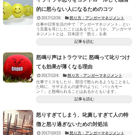
的に怒らない人になるためのコツ
2017/12/26
怒り方・アンガーマネジメント
仕事や日常生活の中で「アンガーマネジメント」とい
う言葉を耳にしたことはあるでしょうか。 アンガーマ
ネジメントとは、日本語で「怒り」を表
記事を読む
怒鳴り声はトラウマに 怒鳴って叱りつけ
ても効果が薄くなる理由
2017/12/4
怒り方・アンガーマネジメント
仕事でミスをしたり、部活で怒られるようなことをし
た時に、サザエさんの波平のように「バッカモー
ン！」と怒鳴られることはあるかともいます。
記事を読む
怒りすぎてしまう、叱責しすぎて人の特
徴と怒り過ぎないための対処法
2017/10/23
怒り方・アンガーマネジメント