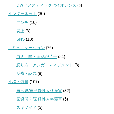
DV(ドメスティックバイオレンス)
(4)
インターネット
(36)
アンチ
(10)
炎上
(3)
SNS
(13)
コミュニケーション
(76)
コミュ障・会話が苦手
(34)
怒り方・アンガーマネジメント
(8)
反省・謝罪
(8)
性格・気質
(107)
自己愛/自己愛性人格障害
(32)
回避傾向/回避性人格障害
(5)
スキゾイド
(5)