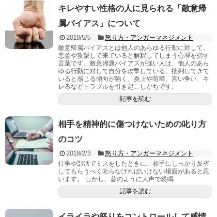
キレやすい性格の人に見られる「敵意帰
属バイアス」について
2018/5/5
怒り方・アンガーマネジメント
敵意帰属バイアスとは他人のあらゆる行動に対して、
悪意や攻撃して来ていると解釈してしまう心理を指す
言葉です。敵意帰属バイアスが強い人は、他人のあら
ゆる行動に対して自分を攻撃している、批判してきて
いると感じる傾向が強く、炎上や喧嘩、言い争い、キ
レるなどトラブルを引き起こしがちです。
記事を読む
相手を精神的に傷つけないための叱り方
のコツ
2018/2/3
怒り方・アンガーマネジメント
仕事や部活でミスをしたときに、相手にしっかり反省
してもらうべく叱らなければいけない場面があると思
います。 しかし、昔のように大声で怒鳴
記事を読む
イライラや怒りをコントロールして感情