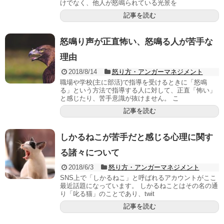
けでなく、他人が怒鳴られている光景を
記事を読む
怒鳴り声が正直怖い、怒鳴る人が苦手な
理由
2018/8/14
怒り方・アンガーマネジメント
職場や学校(主に部活)で指導を受けるときに「怒鳴
る」という方法で指導する人に対して、正直「怖い」
と感じたり、苦手意識が抜けません。 こ
記事を読む
しかるねこが苦手だと感じる心理に関す
る諸々について
2018/6/3
怒り方・アンガーマネジメント
SNS上で「しかるねこ」と呼ばれるアカウントがここ
最近話題になっています。 しかるねことはその名の通
り「叱る猫」のことであり、twit
記事を読む