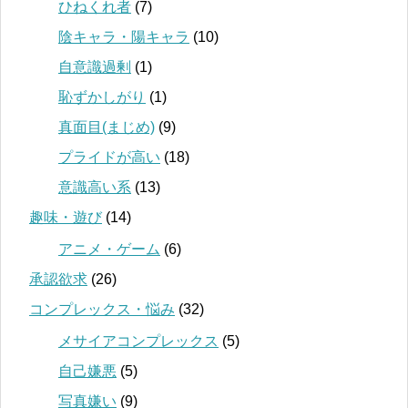
ひねくれ者
(7)
陰キャラ・陽キャラ
(10)
自意識過剰
(1)
恥ずかしがり
(1)
真面目(まじめ)
(9)
プライドが高い
(18)
意識高い系
(13)
趣味・遊び
(14)
アニメ・ゲーム
(6)
承認欲求
(26)
コンプレックス・悩み
(32)
メサイアコンプレックス
(5)
自己嫌悪
(5)
写真嫌い
(9)