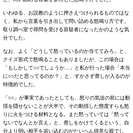
いわゆる、お説教のように押さえつけられるものではな
く、私から言葉を引き出して問い詰める怒鳴り方です。
取り調べ室で尋問を受ける容疑者になったかのような気
分でした。
なお、よく「どうして怒っているのか当ててみろ」と、
クイズ形式で怒鳴ることもありましたが、この場合は
「もしかして○○でしょうか…」と私が行った場合「本当
に○○だと思ってるのか？」と、すかさず脅しが入るのが
特徴的でした。
「○○」が事実であったとしても、怒りの気迫の前には動
揺を隠せないことが大半で、その動揺した態度すらも怒
りに火をつける材料となる。また黙っていては「黙って
ないでなんとか言え」と、脅しをかけてくるという、自
分より弱い相手を追い込むのがたいへん得意な親でし