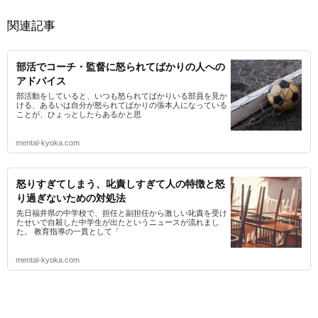
関連記事
部活でコーチ・監督に怒られてばかりの人への
アドバイス
部活動をしていると、いつも怒られてばかりいる部員を見か
ける、あるいは自分が怒られてばかりの張本人になっている
ことが、ひょっとしたらあるかと思
mental-kyoka.com
怒りすぎてしまう、叱責しすぎて人の特徴と怒
り過ぎないための対処法
先日福井県の中学校で、担任と副担任から激しい叱責を受け
たせいで自殺した中学生が出たというニュースが流れまし
た。 教育指導の一貫として「
mental-kyoka.com