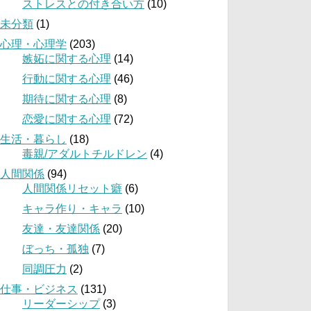
ストレスとの付き合い方
(10)
未分類
(1)
心理・心理学
(203)
嫉妬に関する心理
(14)
行動に関する心理
(46)
期待に関する心理
(8)
恋愛に関する心理
(72)
生活・暮らし
(18)
毒親/アダルトチルドレン
(4)
人間関係
(94)
人間関係リセット癖
(6)
キャラ作り・キャラ
(10)
友達・友達関係
(20)
ぼっち・孤独
(7)
同調圧力
(2)
仕事・ビジネス
(131)
リーダーシップ
(3)