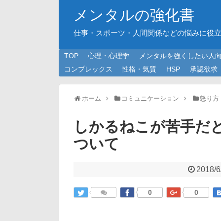
メンタルの強化書
仕事・スポーツ・人間関係などの悩みに役
TOP
心理・心理学
メンタルを強くしたい人
コンプレックス
性格・気質
HSP
承認欲求
ホーム
コミュニケーション
怒り方
しかるねこが苦手だ
ついて
2018/6
0
0