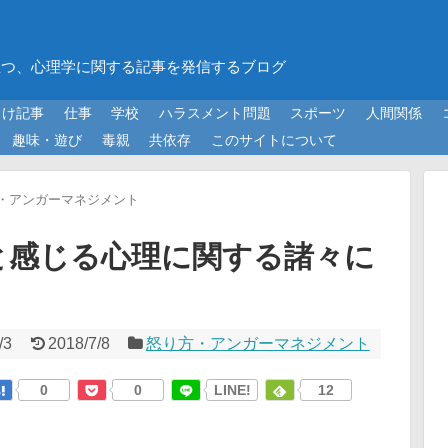
立つ、心理学に関する記事を発信するブログ
向け記事
仕事
学校
ハラスメント問題
スポーツ
人間関係
趣味・遊び
毒親
共依存
このサイトについて
・アンガーマネジメント
と感じる心理に関する諸々に
/3
2018/7/8
怒り方・アンガーマネジメント
0
0
LINE!
12