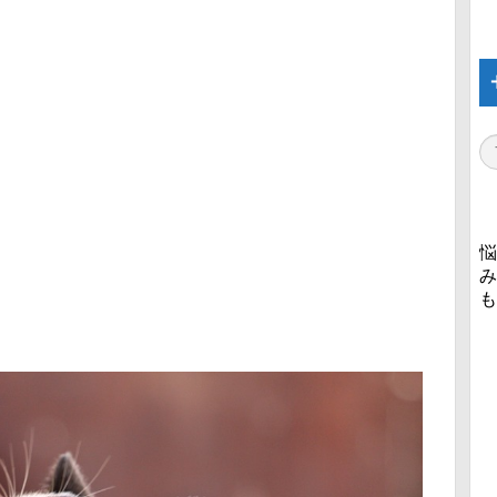
悩
み
も