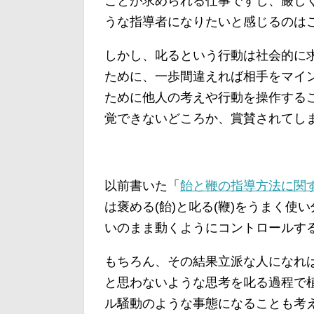
ことが求められる仕事ですし、厳し
うな指導者になりたいと感じるのは
しかし、叱るという行動は社会的に
ために、一歩間違えれば相手をマイ
ために他人の考えや行動を操作する
覚できないどころか、賞賛されてし
以前書いた「
飴と鞭の指導方法に関
は褒める(飴)と叱る(鞭)をうまく
いのまま動くようにコントロールす
もちろん、その結果立派な人になれ
と思わないような思考を叱る過程で
ル騒動のような事態になることも考