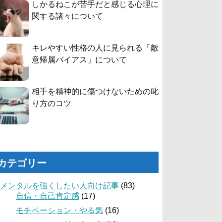
しかるねこが苦手だと感じる心理に
関する諸々について
キレやすい性格の人に見られる「敵
意帰属バイアス」について
相手を精神的に傷つけないための叱
り方のコツ
カテゴリー
メンタルを強くしたい人向け記事
(83)
自信・自己肯定感
(17)
モチベーション・やる気
(16)