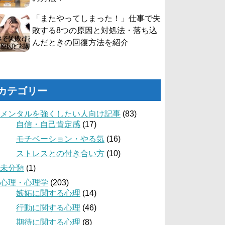
「またやってしまった！」仕事で失
敗する8つの原因と対処法・落ち込
んだときの回復方法を紹介
カテゴリー
メンタルを強くしたい人向け記事
(83)
自信・自己肯定感
(17)
モチベーション・やる気
(16)
ストレスとの付き合い方
(10)
未分類
(1)
心理・心理学
(203)
嫉妬に関する心理
(14)
行動に関する心理
(46)
期待に関する心理
(8)