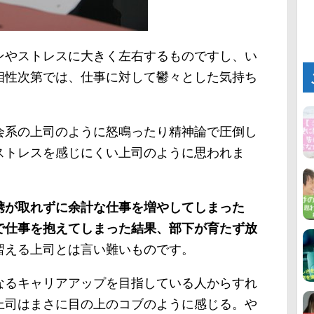
ンやストレスに大きく左右するものですし、い
相性次第では、仕事に対して鬱々とした気持ち
会系の上司のように怒鳴ったり精神論で圧倒し
ストレスを感じにくい上司のように思われま
携が取れずに余計な仕事を増やしてしまった
で仕事を抱えてしまった結果、部下が育たず放
習える上司とは言い難いものです。
なるキャリアアップを目指している人からすれ
上司はまさに目の上のコブのように感じる。や