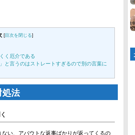
次
[
目次を閉じる
]
くく厄介である
」と言うのはストレートすぎるので別の言葉に
対処法
聞く
きない、アバウトな返事ばかりが返ってくるの