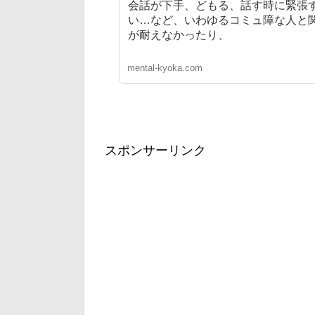
会話が下手、どもる、話す時に緊張
い…など、いわゆるコミュ障な人と
が耐えなかったり、
mental-kyoka.com
スポンサーリンク