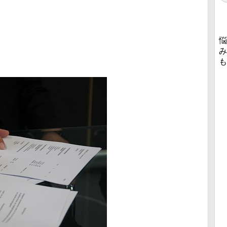
悩
み
も