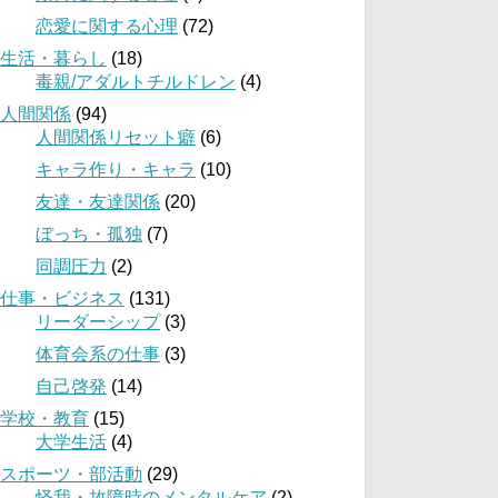
恋愛に関する心理
(72)
生活・暮らし
(18)
毒親/アダルトチルドレン
(4)
人間関係
(94)
人間関係リセット癖
(6)
キャラ作り・キャラ
(10)
友達・友達関係
(20)
ぼっち・孤独
(7)
同調圧力
(2)
仕事・ビジネス
(131)
リーダーシップ
(3)
体育会系の仕事
(3)
自己啓発
(14)
学校・教育
(15)
大学生活
(4)
スポーツ・部活動
(29)
怪我・故障時のメンタルケア
(2)