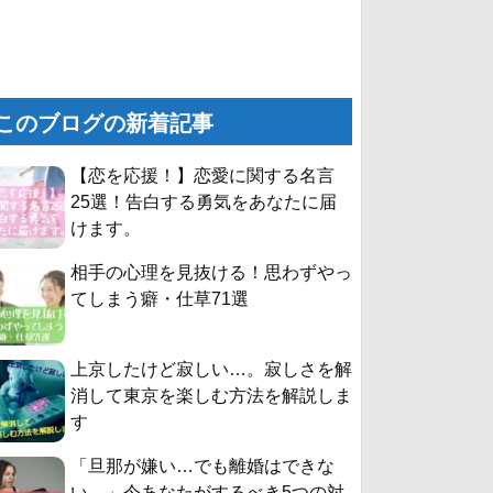
このブログの新着記事
【恋を応援！】恋愛に関する名言
25選！告白する勇気をあなたに届
けます。
相手の心理を見抜ける！思わずやっ
てしまう癖・仕草71選
上京したけど寂しい…。寂しさを解
消して東京を楽しむ方法を解説しま
す
「旦那が嫌い…でも離婚はできな
い。」今あなたがするべき5つの対