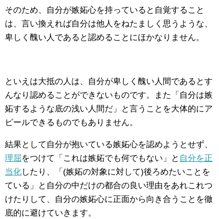
そのため、自分が嫉妬心を持っていると自覚すること
は、言い換えれば自分は他人をねたましく思うような、
卑しく醜い人であると認めることにほかなりません。
といえは大抵の人は、自分が卑しく醜い人間であるとす
んなり認めることができないものです。また「自分は嫉
妬するような底の浅い人間だ」と言うことを大体的にア
ピールできるものでもありません。
結果として自分が抱いている嫉妬心を認めようとせず、
理屈
をつけて「これは嫉妬でも何でもない」と
自分を正
当化
したり、「(嫉妬の対象に対して)後ろめたいことを
ている」と自分の中だけの都合の良い理由をあれこれつ
けたりして、自分の嫉妬心に正面から向き合うことを徹
底的に避けていきます。