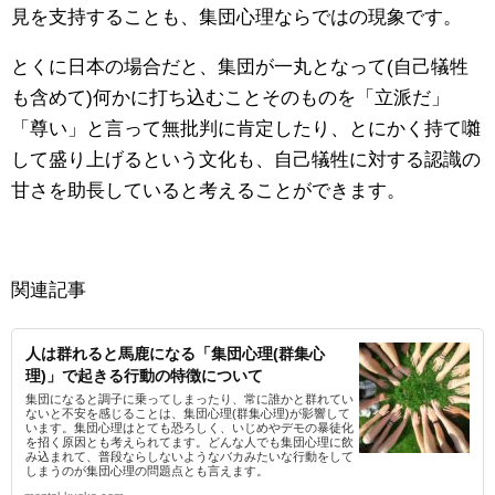
見を支持することも、集団心理ならではの現象です。
とくに日本の場合だと、集団が一丸となって(自己犠牲
も含めて)何かに打ち込むことそのものを「立派だ」
「尊い」と言って無批判に肯定したり、とにかく持て囃
して盛り上げるという文化も、自己犠牲に対する認識の
甘さを助長していると考えることができます。
関連記事
人は群れると馬鹿になる「集団心理(群集心
理)」で起きる行動の特徴について
集団になると調子に乗ってしまったり、常に誰かと群れてい
ないと不安を感じることは、集団心理(群集心理)が影響して
います。集団心理はとても恐ろしく、いじめやデモの暴徒化
を招く原因とも考えられてます。どんな人でも集団心理に飲
み込まれて、普段ならしないようなバカみたいな行動をして
しまうのが集団心理の問題点とも言えます。