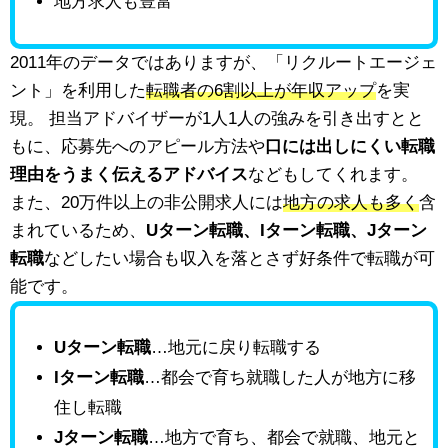
地方求人も豊富
2011年のデータではありますが、「リクルートエージェ
ント」を利用した
転職者の6割以上が年収アップ
を実
現。 担当アドバイザーが1人1人の強みを引き出すとと
もに、応募先へのアピール方法や
口には出しにくい転職
理由をうまく伝えるアドバイス
などもしてくれます。
また、20万件以上の非公開求人には
地方の求人も多く
含
まれているため、
Uターン転職、Iターン転職、Jターン
転職
などしたい場合も収入を落とさず好条件で転職が可
能です。
Uターン転職
…地元に戻り転職する
Iターン転職
…都会で育ち就職した人が地方に移
住し転職
Jターン転職
…地方で育ち、都会で就職、地元と