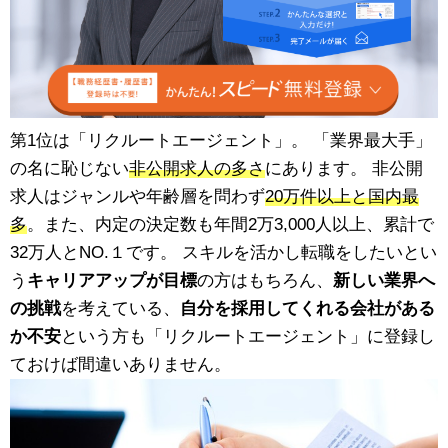
第1位は「リクルートエージェント」。 「業界最大手」
の名に恥じない
非公開求人の多さ
にあります。 非公開
求人はジャンルや年齢層を問わず
20万件以上と国内最
多
。また、内定の決定数も年間2万3,000人以上、累計で
32万人とNO.１です。 スキルを活かし転職をしたいとい
う
キャリアアップが目標
の方はもちろん、
新しい業界へ
の挑戦
を考えている、
自分を採用してくれる会社がある
か不安
という方も「リクルートエージェント」に登録し
ておけば間違いありません。