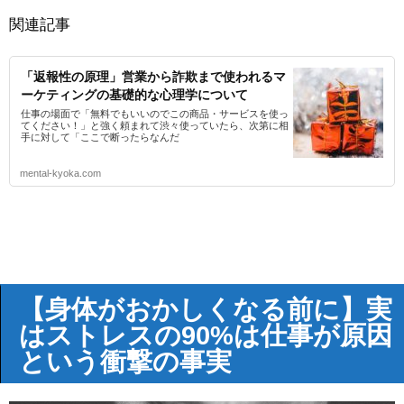
関連記事
「返報性の原理」営業から詐欺まで使われるマ
ーケティングの基礎的な心理学について
仕事の場面で「無料でもいいのでこの商品・サービスを使っ
てください！」と強く頼まれて渋々使っていたら、次第に相
手に対して「ここで断ったらなんだ
mental-kyoka.com
【身体がおかしくなる前に】実
はストレスの90%は仕事が原因
という衝撃の事実