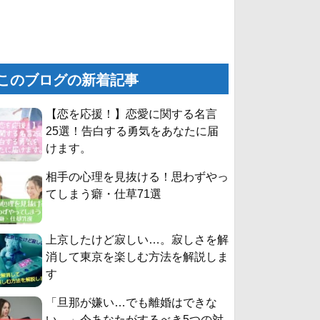
このブログの新着記事
【恋を応援！】恋愛に関する名言
25選！告白する勇気をあなたに届
けます。
相手の心理を見抜ける！思わずやっ
てしまう癖・仕草71選
上京したけど寂しい…。寂しさを解
消して東京を楽しむ方法を解説しま
す
「旦那が嫌い…でも離婚はできな
い。」今あなたがするべき5つの対