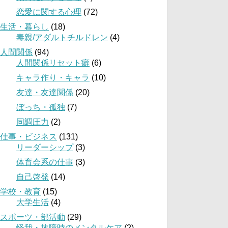
恋愛に関する心理
(72)
生活・暮らし
(18)
毒親/アダルトチルドレン
(4)
人間関係
(94)
人間関係リセット癖
(6)
キャラ作り・キャラ
(10)
友達・友達関係
(20)
ぼっち・孤独
(7)
同調圧力
(2)
仕事・ビジネス
(131)
リーダーシップ
(3)
体育会系の仕事
(3)
自己啓発
(14)
学校・教育
(15)
大学生活
(4)
スポーツ・部活動
(29)
怪我・故障時のメンタルケア
(2)