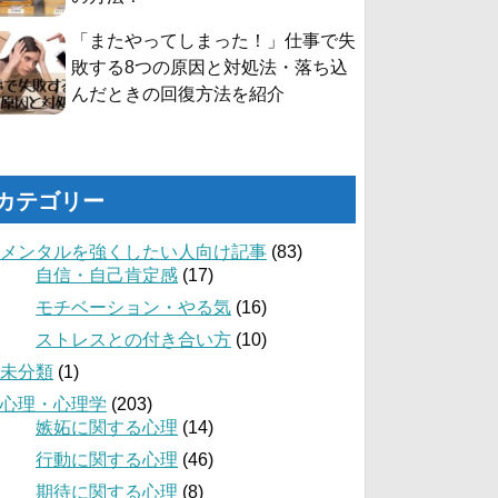
「またやってしまった！」仕事で失
敗する8つの原因と対処法・落ち込
んだときの回復方法を紹介
カテゴリー
メンタルを強くしたい人向け記事
(83)
自信・自己肯定感
(17)
モチベーション・やる気
(16)
ストレスとの付き合い方
(10)
未分類
(1)
心理・心理学
(203)
嫉妬に関する心理
(14)
行動に関する心理
(46)
期待に関する心理
(8)