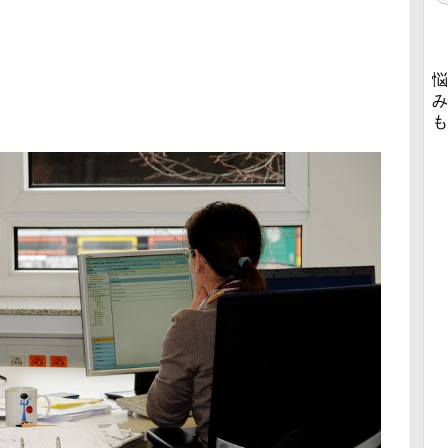
悩
み
も