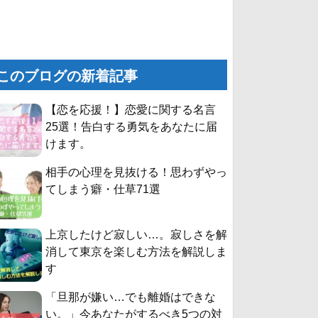
このブログの新着記事
【恋を応援！】恋愛に関する名言
25選！告白する勇気をあなたに届
けます。
相手の心理を見抜ける！思わずやっ
てしまう癖・仕草71選
上京したけど寂しい…。寂しさを解
消して東京を楽しむ方法を解説しま
す
「旦那が嫌い…でも離婚はできな
い。」今あなたがするべき5つの対