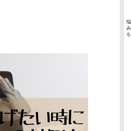
悩
み
も