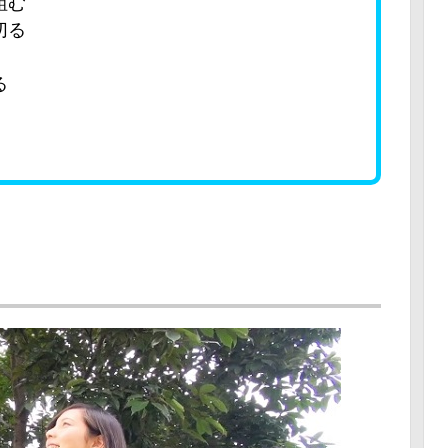
組む
切る
る
。