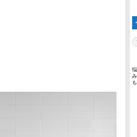
悩
み
も