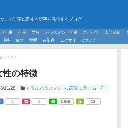
立つ、心理学に関する記事を発信するブログ
向け記事
仕事
学校
ハラスメント問題
スポーツ
人間関係
趣味・遊び
毒親
共依存
このサイトについて
ラスメント
女性の特徴
8/11/28
モラルハラスメント
,
恋愛に関する心理
0
0
LINE!
12