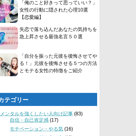
「俺のこと好きって思っていい？」
女性の行動に隠された心理10選
【恋愛編】
失恋で落ち込んだあなたの気持ちを
急上昇させる最強名言５０選
「自分を振った元彼を後悔させてや
る！」元彼を後悔させる５つの方法
とモテる女性の特徴をご紹介
カテゴリー
メンタルを強くしたい人向け記事
(83)
自信・自己肯定感
(17)
モチベーション・やる気
(16)