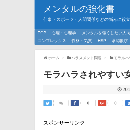
メンタルの強化書
仕事・スポーツ・人間関係などの悩みに役
TOP
心理・心理学
メンタルを強くしたい人
コンプレックス
性格・気質
HSP
承認欲求
ホーム
ハラスメント問題
モラルハ
モラハラされやすい
201
0
0
スポンサーリンク