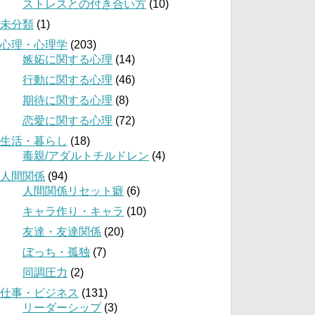
ストレスとの付き合い方
(10)
未分類
(1)
心理・心理学
(203)
嫉妬に関する心理
(14)
行動に関する心理
(46)
期待に関する心理
(8)
恋愛に関する心理
(72)
生活・暮らし
(18)
毒親/アダルトチルドレン
(4)
人間関係
(94)
人間関係リセット癖
(6)
キャラ作り・キャラ
(10)
友達・友達関係
(20)
ぼっち・孤独
(7)
同調圧力
(2)
仕事・ビジネス
(131)
リーダーシップ
(3)