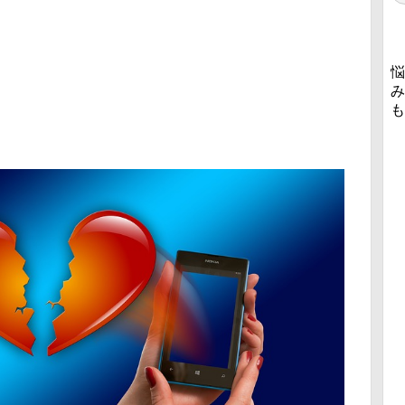
悩
み
も