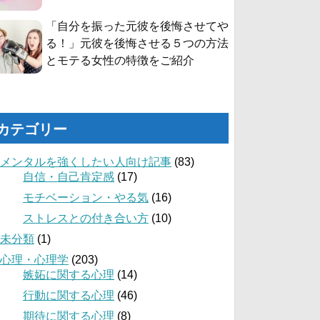
「自分を振った元彼を後悔させてや
る！」元彼を後悔させる５つの方法
とモテる女性の特徴をご紹介
カテゴリー
メンタルを強くしたい人向け記事
(83)
自信・自己肯定感
(17)
モチベーション・やる気
(16)
ストレスとの付き合い方
(10)
未分類
(1)
心理・心理学
(203)
嫉妬に関する心理
(14)
行動に関する心理
(46)
期待に関する心理
(8)