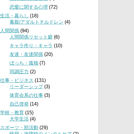
恋愛に関する心理
(72)
生活・暮らし
(18)
毒親/アダルトチルドレン
(4)
人間関係
(94)
人間関係リセット癖
(6)
キャラ作り・キャラ
(10)
友達・友達関係
(20)
ぼっち・孤独
(7)
同調圧力
(2)
仕事・ビジネス
(131)
リーダーシップ
(3)
体育会系の仕事
(3)
自己啓発
(14)
学校・教育
(15)
大学生活
(4)
スポーツ・部活動
(29)
怪我・故障時のメンタルケア
(2)