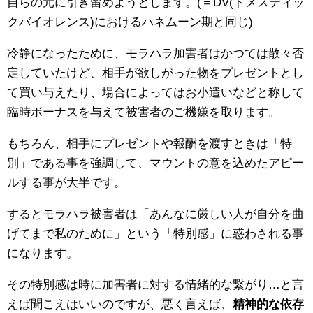
自らの元に引き留めようとします。(＝DV(ドメスティッ
クバイオレンス)におけるハネムーン期と同じ)
冷静になったために、モラハラ加害者はかつては散々否
定していたけど、相手が欲しがった物をプレゼントとし
て買い与えたり、場合によってはお小遣いなどと称して
臨時ボーナスを与えて被害者のご機嫌を取ります。
もちろん、相手にプレゼントや報酬を渡すときは「特
別」である事を強調して、マウントの意を込めたアピー
ルする事が大半です。
するとモラハラ被害者は「あんなに厳しい人が自分を曲
げてまで私のために」という「特別感」に惑わされる事
になります。
その特別感は時に加害者に対する情緒的な繋がり…と言
えば聞こえはいいのですが、悪く言えば、
精神的な依存