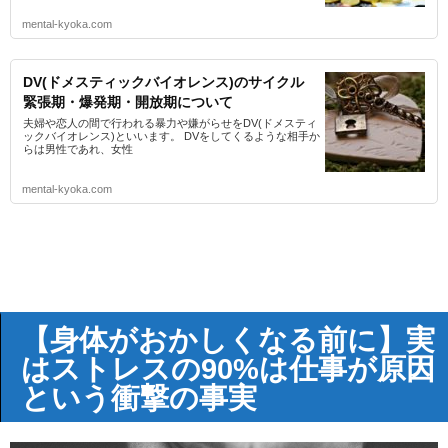
mental-kyoka.com
DV(ドメスティックバイオレンス)のサイクル
緊張期・爆発期・開放期について
夫婦や恋人の間で行われる暴力や嫌がらせをDV(ドメスティ
ックバイオレンス)といいます。 DVをしてくるような相手か
らは男性であれ、女性
mental-kyoka.com
【身体がおかしくなる前に】実
はストレスの90%は仕事が原因
という衝撃の事実