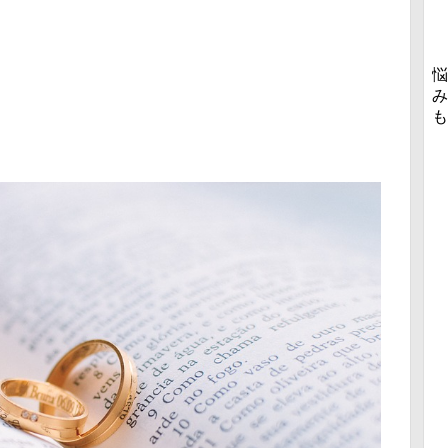
悩
み
も