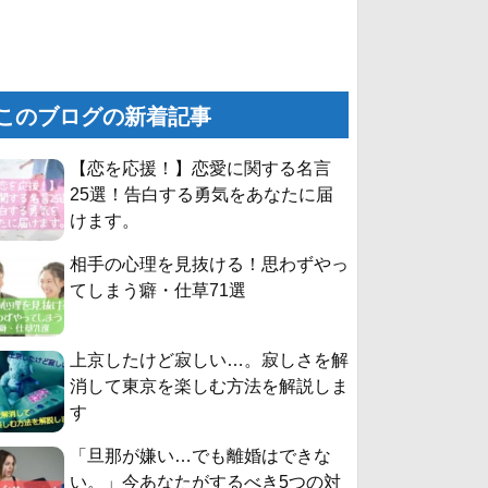
このブログの新着記事
【恋を応援！】恋愛に関する名言
25選！告白する勇気をあなたに届
けます。
相手の心理を見抜ける！思わずやっ
てしまう癖・仕草71選
上京したけど寂しい…。寂しさを解
消して東京を楽しむ方法を解説しま
す
「旦那が嫌い…でも離婚はできな
い。」今あなたがするべき5つの対