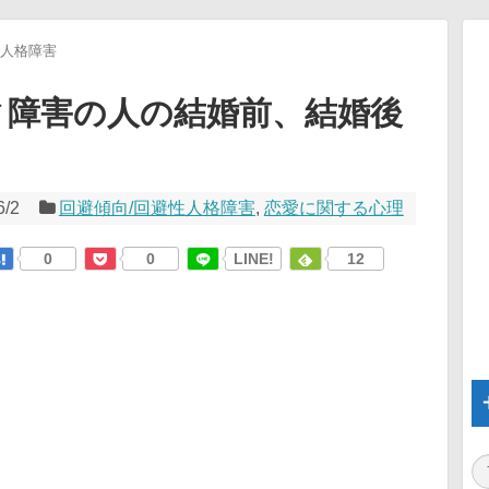
性人格障害
ィ障害の人の結婚前、結婚後
6/2
回避傾向/回避性人格障害
,
恋愛に関する心理
0
0
LINE!
12