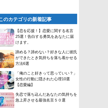
このカテゴリの新着記事
【恋を応援！】恋愛に関する名言
25選！告白する勇気をあなたに届
けます。
諦める？諦めない？好きな人に彼氏
ができたとき気持ちを落ち着かせる
方法6選
「俺のこと好きって思っていい？」
女性の行動に隠された心理10選
【恋愛編】
失恋で落ち込んだあなたの気持ちを
急上昇させる最強名言５０選