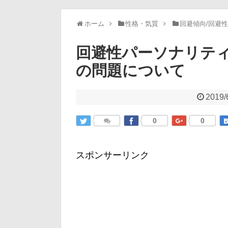
ホーム
性格・気質
回避傾向/回避
回避性パーソナリテ
の問題について
2019/
0
0
スポンサーリンク