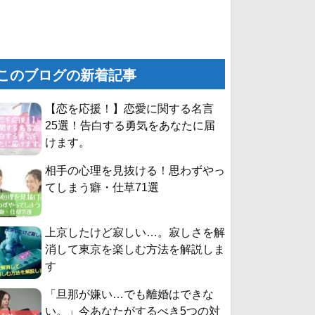
このブログの新着記事
【恋を応援！】恋愛に関する名言
25選！告白する勇気をあなたに届
けます。
相手の心理を見抜ける！思わずやっ
てしまう癖・仕草71選
上京したけど寂しい…。寂しさを解
消して東京を楽しむ方法を解説しま
す
「旦那が嫌い…でも離婚はできな
い。」今あなたがするべき5つの対