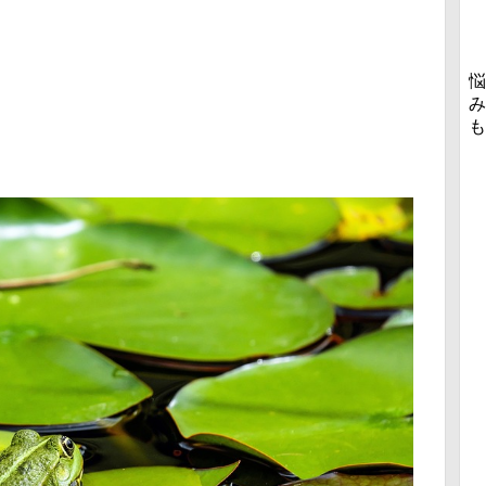
悩
み
も