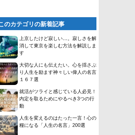
このカテゴリの新着記事
上京したけど寂しい…。寂しさを解
消して東京を楽しむ方法を解説しま
す
大切な人にも伝えたい。心を揺さぶ
り人生を励ます神々しい偉人の名言
１６７選
就活がツライと感じている人必見！
内定を取るためにやるべき3つの行
動
人生を変えるのはたった一言！心の
糧になる「人生の名言」200選