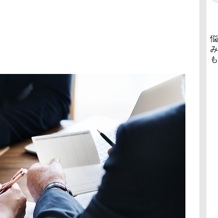
悩
み
も