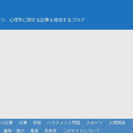
立つ、心理学に関する記事を発信するブログ
向け記事
仕事
学校
ハラスメント問題
スポーツ
人間関係
趣味・遊び
毒親
共依存
このサイトについて