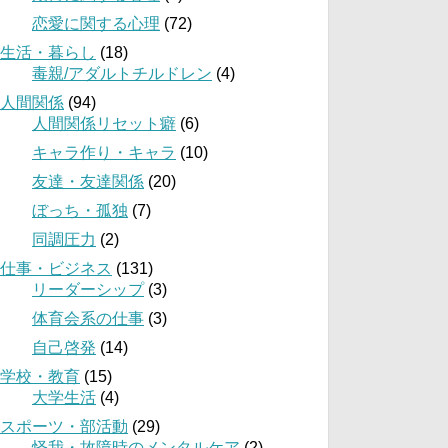
恋愛に関する心理
(72)
生活・暮らし
(18)
毒親/アダルトチルドレン
(4)
人間関係
(94)
人間関係リセット癖
(6)
キャラ作り・キャラ
(10)
友達・友達関係
(20)
ぼっち・孤独
(7)
同調圧力
(2)
仕事・ビジネス
(131)
リーダーシップ
(3)
体育会系の仕事
(3)
自己啓発
(14)
学校・教育
(15)
大学生活
(4)
スポーツ・部活動
(29)
怪我・故障時のメンタルケア
(2)