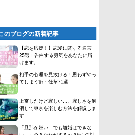
このブログの新着記事
【恋を応援！】恋愛に関する名言
25選！告白する勇気をあなたに届
けます。
相手の心理を見抜ける！思わずやっ
てしまう癖・仕草71選
上京したけど寂しい…。寂しさを解
消して東京を楽しむ方法を解説しま
す
「旦那が嫌い…でも離婚はできな
い。」今あなたがするべき5つの対