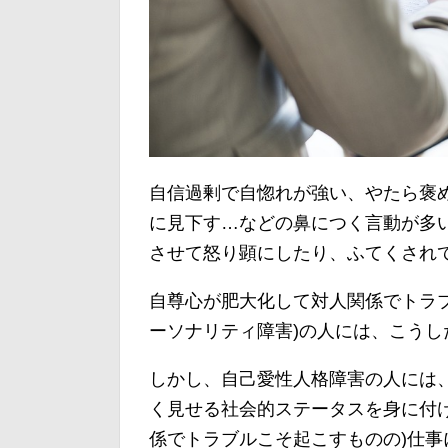
自信過剰で自惚れが強い、やたら褒
に見下す…などの鼻につく言動が多
させて怒り顕にしたり、ふてくされ
自尊心が肥大化して対人関係でトラ
ーソナリティ障害)の人には、こうし
しかし、自己愛性人格障害の人には
く見せる社会的ステータスを身に付
係でトラブルこそ起こすものの)仕