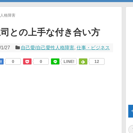
性人格障害
上司との上手な付き合い方
/1/27
自己愛/自己愛性人格障害
,
仕事・ビジネス
0
0
LINE!
12