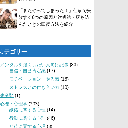
「またやってしまった！」仕事で失
敗する8つの原因と対処法・落ち込
んだときの回復方法を紹介
カテゴリー
メンタルを強くしたい人向け記事
(83)
自信・自己肯定感
(17)
モチベーション・やる気
(16)
ストレスとの付き合い方
(10)
未分類
(1)
心理・心理学
(203)
嫉妬に関する心理
(14)
行動に関する心理
(46)
期待に関する心理
(8)