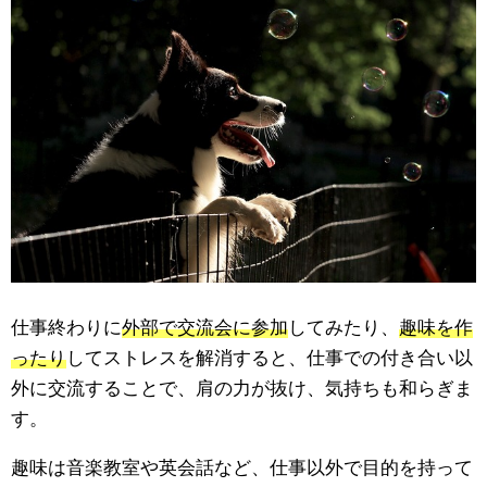
仕事終わりに
外部で交流会に参加
してみたり、
趣味を作
ったり
してストレスを解消すると、仕事での付き合い以
外に交流することで、肩の力が抜け、気持ちも和らぎま
す。
趣味は音楽教室や英会話など、仕事以外で目的を持って