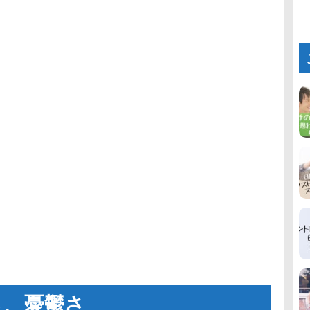
さ、憂鬱さ