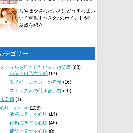
ちやほやされたい人はどうすればい
い？重視すべき6つのポイントや注
意点を紹介
カテゴリー
メンタルを強くしたい人向け記事
(83)
自信・自己肯定感
(17)
モチベーション・やる気
(16)
ストレスとの付き合い方
(10)
未分類
(1)
心理・心理学
(203)
嫉妬に関する心理
(14)
行動に関する心理
(46)
期待に関する心理
(8)