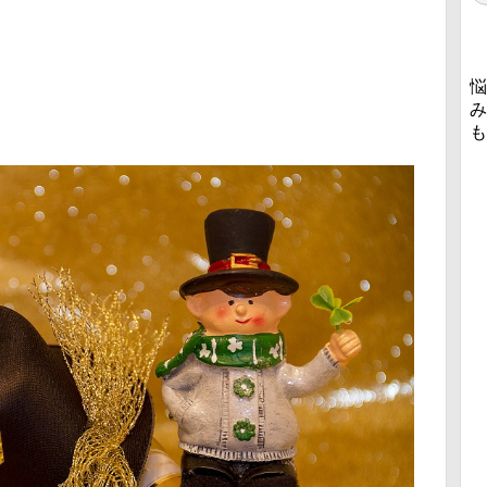
悩
み
も