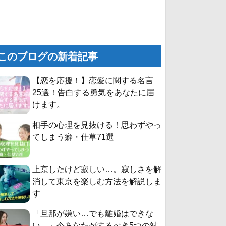
このブログの新着記事
【恋を応援！】恋愛に関する名言
25選！告白する勇気をあなたに届
けます。
相手の心理を見抜ける！思わずやっ
てしまう癖・仕草71選
上京したけど寂しい…。寂しさを解
消して東京を楽しむ方法を解説しま
す
「旦那が嫌い…でも離婚はできな
い。」今あなたがするべき5つの対