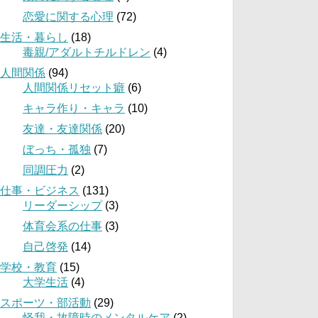
恋愛に関する心理
(72)
生活・暮らし
(18)
毒親/アダルトチルドレン
(4)
人間関係
(94)
人間関係リセット癖
(6)
キャラ作り・キャラ
(10)
友達・友達関係
(20)
ぼっち・孤独
(7)
同調圧力
(2)
仕事・ビジネス
(131)
リーダーシップ
(3)
体育会系の仕事
(3)
自己啓発
(14)
学校・教育
(15)
大学生活
(4)
スポーツ・部活動
(29)
怪我・故障時のメンタルケア
(2)