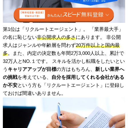
第1位は「リクルートエージェント」。 「業界最大手」
の名に恥じない
非公開求人の多さ
にあります。 非公開
求人はジャンルや年齢層を問わず
20万件以上と国内最
多
。また、内定の決定数も年間2万3,000人以上、累計で
32万人とNO.１です。 スキルを活かし転職をしたいとい
う
キャリアアップが目標
の方はもちろん、
新しい業界へ
の挑戦
を考えている、
自分を採用してくれる会社がある
か不安
という方も「リクルートエージェント」に登録し
ておけば間違いありません。