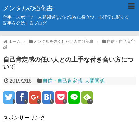
メンタルの強化書
仕事・スポーツ・人間関係などの悩みに役立つ、心理学に関する
記事を発信するブログ
ホーム
メンタルを強くしたい人向け記事
自信・自己肯定
感
自己肯定感の低い人との上手な付き合い方につ
いて
2019/2/16
自信・自己肯定感
,
人間関係
0
0
0
0
12
スポンサーリンク