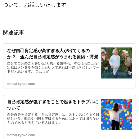
ついて、お話しいたします。
関連記事
なぜ自己肯定感が高すぎる人が出てくるの
か？…歪んだ自己肯定感がうまれる原因・背景
自分で自分のことをOKだと思える気持ち。すなはち自己肯
定感はメンタルを強くしたい人であれば一度は耳にしたワー
ドだと思います。 自己肯定
mental-kyoka.com
自己肯定感が強すぎることで起きるトラブルに
ついて
自分自身を肯定する「自己肯定感」は、ストレスにうまく対
処したり、悩みや困難を突破するためにはあっては困らない
ものであると考えている人は多くい
mental-kyoka.com