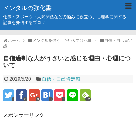
メンタルの強化書
仕事・スポーツ・人間関係などの悩みに役立つ、心理学に関する
記事を発信するブログ
ホーム
メンタルを強くしたい人向け記事
自信・自己肯定
感
自信過剰な人がうざいと感じる理由・心理につ
いて
2019/5/20
自信・自己肯定感
0
0
0
0
12
スポンサーリンク