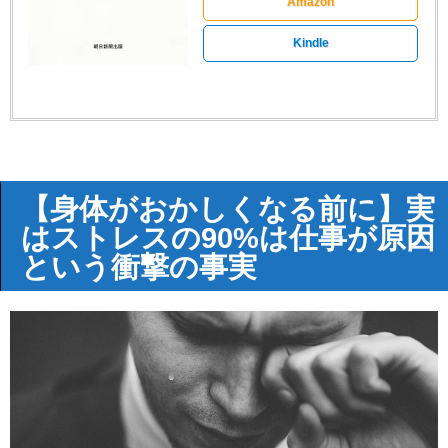
Amazon
Kindle
【身体がおかしくなる前に】実
はストレスの90%は仕事が原因
という衝撃の事実