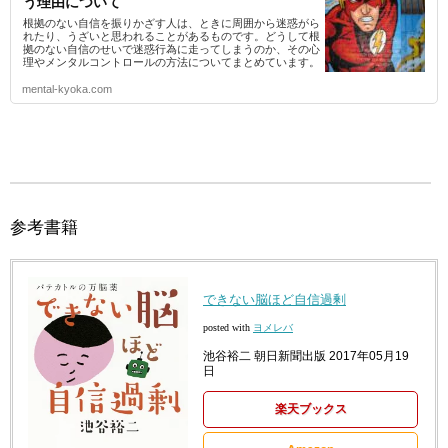
う理由について
根拠のない自信を振りかざす人は、ときに周囲から迷惑がら
れたり、うざいと思われることがあるものです。どうして根
拠のない自信のせいで迷惑行為に走ってしまうのか、その心
理やメンタルコントロールの方法についてまとめています。
mental-kyoka.com
参考書籍
できない脳ほど自信過剰
posted with
ヨメレバ
池谷裕二 朝日新聞出版 2017年05月19
日
楽天ブックス