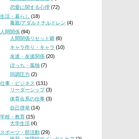
恋愛に関する心理
(72)
生活・暮らし
(18)
毒親/アダルトチルドレン
(4)
人間関係
(94)
人間関係リセット癖
(6)
キャラ作り・キャラ
(10)
友達・友達関係
(20)
ぼっち・孤独
(7)
同調圧力
(2)
仕事・ビジネス
(131)
リーダーシップ
(3)
体育会系の仕事
(3)
自己啓発
(14)
学校・教育
(15)
大学生活
(4)
スポーツ・部活動
(29)
怪我・故障時のメンタルケア
(2)