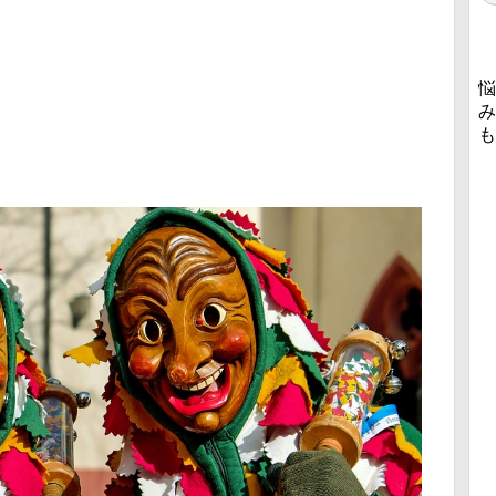
悩
み
も