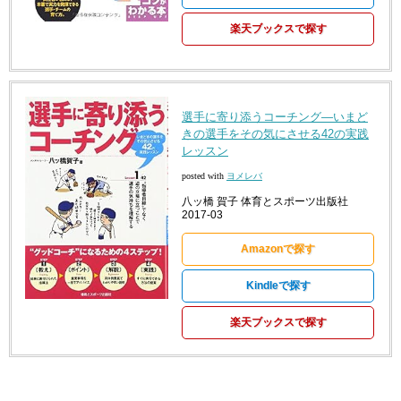
楽天ブックスで探す
選手に寄り添うコーチング―いまど
きの選手をその気にさせる42の実践
レッスン
posted with
ヨメレバ
八ッ橋 賀子 体育とスポーツ出版社
2017-03
Amazonで探す
Kindleで探す
楽天ブックスで探す