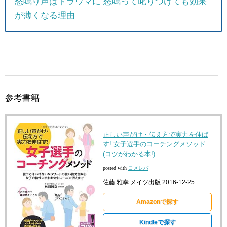
怒鳴り声はトラウマに 怒鳴って叱りつけても効果
が薄くなる理由
参考書籍
正しい声がけ・伝え方で実力を伸ば
す! 女子選手のコーチングメソッド
(コツがわかる本!)
posted with
ヨメレバ
佐藤 雅幸 メイツ出版 2016-12-25
Amazonで探す
Kindleで探す