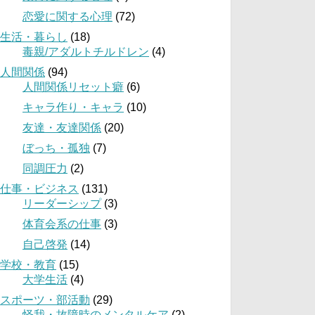
恋愛に関する心理
(72)
生活・暮らし
(18)
毒親/アダルトチルドレン
(4)
人間関係
(94)
人間関係リセット癖
(6)
キャラ作り・キャラ
(10)
友達・友達関係
(20)
ぼっち・孤独
(7)
同調圧力
(2)
仕事・ビジネス
(131)
リーダーシップ
(3)
体育会系の仕事
(3)
自己啓発
(14)
学校・教育
(15)
大学生活
(4)
スポーツ・部活動
(29)
怪我・故障時のメンタルケア
(2)