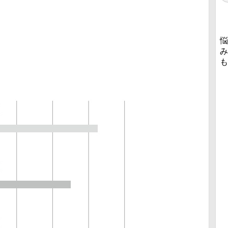
悩
み
も