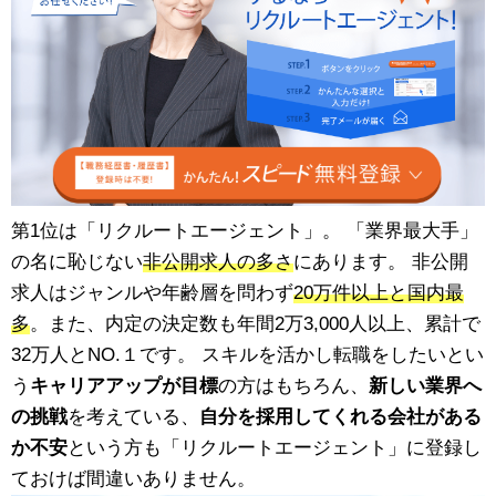
第1位は「リクルートエージェント」。 「業界最大手」
の名に恥じない
非公開求人の多さ
にあります。 非公開
求人はジャンルや年齢層を問わず
20万件以上と国内最
多
。また、内定の決定数も年間2万3,000人以上、累計で
32万人とNO.１です。 スキルを活かし転職をしたいとい
う
キャリアアップが目標
の方はもちろん、
新しい業界へ
の挑戦
を考えている、
自分を採用してくれる会社がある
か不安
という方も「リクルートエージェント」に登録し
ておけば間違いありません。