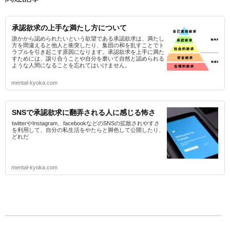
承認欲求の上手な満たし方について
誰かから認められたいという欲望である承認欲求は、満たし
方を間違えると他人と衝突したり、集団の和を乱すことでト
ラブルを引き起こす原因になります。承認欲求を上手に満た
すためには、譲り合うことや自分を磨いて自然と認められる
ような人間になることを忘れてはいけません。
mental-kyoka.com
SNSで承認欲求に翻弄される人に感じる怖さ
twitterやInstagram、facebookなどのSNSの拡散されやすさ
を利用して、自分の私生活をやたらと脚色して公開したり、
どれだ
mental-kyoka.com