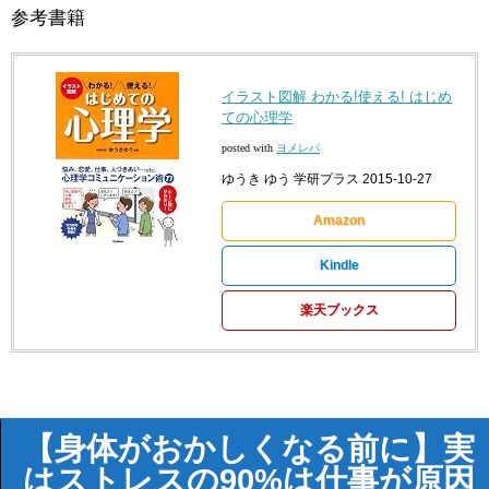
参考書籍
イラスト図解 わかる!使える! はじめ
ての心理学
posted with
ヨメレバ
ゆうき ゆう 学研プラス 2015-10-27
Amazon
Kindle
楽天ブックス
【身体がおかしくなる前に】実
はストレスの90%は仕事が原因