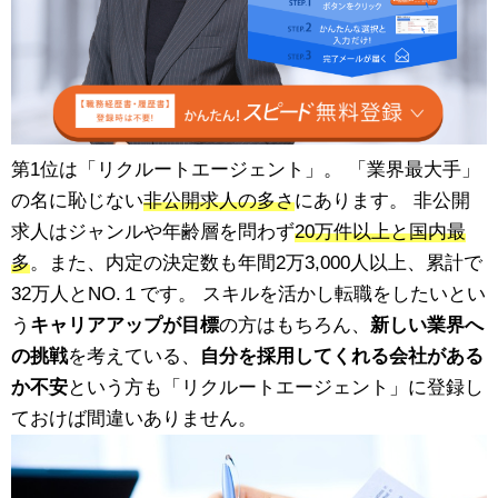
第1位は「リクルートエージェント」。 「業界最大手」
の名に恥じない
非公開求人の多さ
にあります。 非公開
求人はジャンルや年齢層を問わず
20万件以上と国内最
多
。また、内定の決定数も年間2万3,000人以上、累計で
32万人とNO.１です。 スキルを活かし転職をしたいとい
う
キャリアアップが目標
の方はもちろん、
新しい業界へ
の挑戦
を考えている、
自分を採用してくれる会社がある
か不安
という方も「リクルートエージェント」に登録し
ておけば間違いありません。