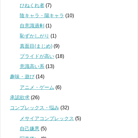
ひねくれ者
(7)
陰キャラ・陽キャラ
(10)
自意識過剰
(1)
恥ずかしがり
(1)
真面目(まじめ)
(9)
プライドが高い
(18)
意識高い系
(13)
趣味・遊び
(14)
アニメ・ゲーム
(6)
承認欲求
(26)
コンプレックス・悩み
(32)
メサイアコンプレックス
(5)
自己嫌悪
(5)