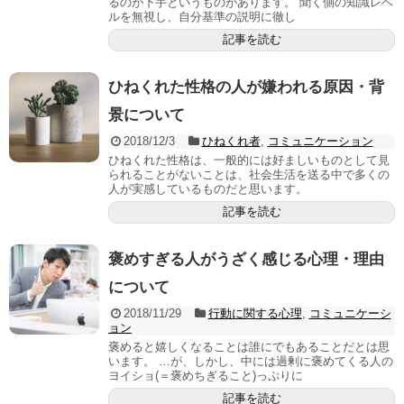
るのが下手というものがあります。 聞く側の知識レベ
ルを無視し、自分基準の説明に徹し
記事を読む
ひねくれた性格の人が嫌われる原因・背
景について
2018/12/3
ひねくれ者
,
コミュニケーション
ひねくれた性格は、一般的には好ましいものとして見
られることがないことは、社会生活を送る中で多くの
人が実感しているものだと思います。
記事を読む
褒めすぎる人がうざく感じる心理・理由
について
2018/11/29
行動に関する心理
,
コミュニケーシ
ョン
褒めると嬉しくなることは誰にでもあることだとは思
います。 …が、しかし、中には過剰に褒めてくる人の
ヨイショ(＝褒めちぎること)っぷりに
記事を読む