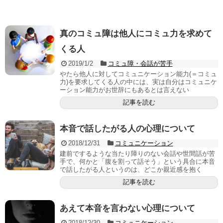
真のコミュ障は他人にコミュ力を求めて
くる人
2019/1/2
コミュ障・会話が苦手
やたら他人に対してコミュニケーション能力(＝コミュ
力)を要求してくる人の中には、実は自分はコミュニケ
ーション能力がお世辞にもあるとは言えない
記事を読む
本音で話したがる人の心理について
2018/12/31
コミュニケーション
建前でするような当たり障りのない会話や世間話が苦
手で、何かと「腹を割って話そう」という具合に本音
で話したがる人というのは、どこか親近感を抱く
記事を読む
あえて本音を言わない心理について
2018/12/30
コミュニケーション