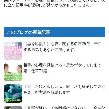
に立つ記事や心理学にが見つかるかもしれません。
このブログの新着記事
【恋を応援！】恋愛に関する名言25選！告白
する勇気をあなたに届けます。
相手の心理を見抜ける！思わずやってしまう
癖・仕草71選
上京したけど寂しい…。寂しさを解消して東京
を楽しむ方法を解説します
「旦那が嫌い…でも離婚はできない。」今あな