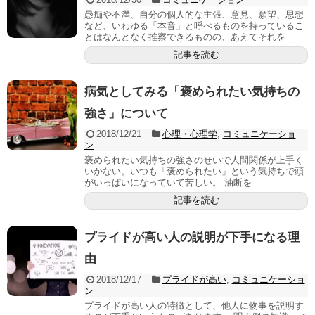
愚痴や不満、自分の個人的な主張、意見、願望、思想
など、いわゆる「本音」と呼べるものを持っているこ
とはなんとなく推察できるものの、あえてそれを
記事を読む
病気としてみる「褒められたい気持ちの
強さ」について
2018/12/21
心理・心理学
,
コミュニケーショ
ン
褒められたい気持ちの強さのせいで人間関係が上手く
いかない。いつも「褒められたい」という気持ちで頭
がいっぱいになっていて苦しい。 油断を
記事を読む
プライドが高い人の説明が下手になる理
由
2018/12/17
プライドが高い
,
コミュニケーショ
ン
プライドが高い人の特徴として、他人に物事を説明す