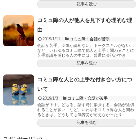
記事を読む
コミュ障の人が他人を見下す心理的な理
由
2019/1/11
コミュ障・会話が苦手
会話が苦手、空気が読めない、トークスキルがない…
など、いわゆるコミュ障で他人と上手く関わることに
苦手意識を感じる人の中には、普通に会話ができ
記事を読む
コミュ障な人との上手な付き合い方につ
いて
2019/1/3
コミュ障・会話が苦手
会話が下手、どもる、話す時に緊張する、会話が途切
れることが多い…など、いわゆるコミュ障な人と関わ
るときは、どうしても気苦労が耐えなかったり、
記事を読む
スポンサーリンク