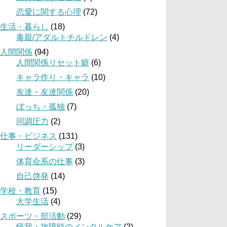
恋愛に関する心理
(72)
生活・暮らし
(18)
毒親/アダルトチルドレン
(4)
人間関係
(94)
人間関係リセット癖
(6)
キャラ作り・キャラ
(10)
友達・友達関係
(20)
ぼっち・孤独
(7)
同調圧力
(2)
仕事・ビジネス
(131)
リーダーシップ
(3)
体育会系の仕事
(3)
自己啓発
(14)
学校・教育
(15)
大学生活
(4)
スポーツ・部活動
(29)
怪我・故障時のメンタルケア
(2)