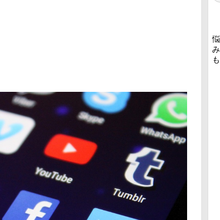
悩
み
も