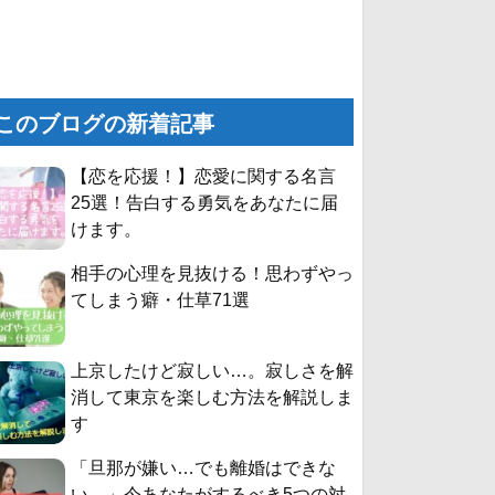
このブログの新着記事
【恋を応援！】恋愛に関する名言
25選！告白する勇気をあなたに届
けます。
相手の心理を見抜ける！思わずやっ
てしまう癖・仕草71選
上京したけど寂しい…。寂しさを解
消して東京を楽しむ方法を解説しま
す
「旦那が嫌い…でも離婚はできな
い。」今あなたがするべき5つの対