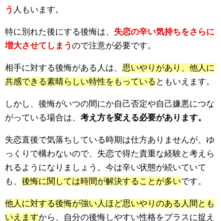
う
人もいます。
特に別れた後にする後悔は、
失恋の辛い気持ちをさらに
増大させてしまう
ので注意が必要です。
相手に対する後悔がある人は、
思いやりがあり、他人に
共感できる素晴らしい特性をもっている
ともいえます。
しかし、後悔がいつの間にか自己否定や自己嫌悪につな
がっている場合は、
考え方を変える必要があります。
失恋直後で気落ちしている時期は仕方ありませんが、ゆ
っくりで構わないので、失恋で得た貴重な経験と考えら
れるようになりましょう。今は辛い状態が続いていて
も、
後悔に関しては時間が解決することが多い
です。
他人に対する後悔が強い人ほど思いやりのある人間とも
いえます
から、自分の後悔しやすい性格をプラスに捉え