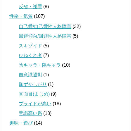
反省・謝罪
(8)
性格・気質
(107)
自己愛/自己愛性人格障害
(32)
回避傾向/回避性人格障害
(5)
スキゾイド
(5)
ひねくれ者
(7)
陰キャラ・陽キャラ
(10)
自意識過剰
(1)
恥ずかしがり
(1)
真面目(まじめ)
(9)
プライドが高い
(18)
意識高い系
(13)
趣味・遊び
(14)