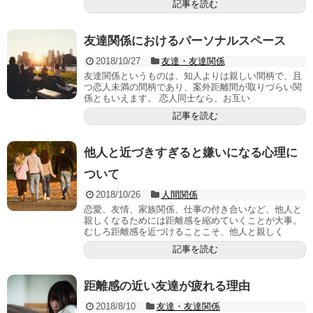
記事を読む
友達関係におけるパーソナルスペース
2018/10/27
友達・友達関係
友達関係というものは、知人よりは親しい間柄で、且
つ恋人未満の間柄であり、案外距離間が取りづらい関
係ともいえます。 恋人同士なら、お互い
記事を読む
他人と近づきすぎると嫌いになる心理に
ついて
2018/10/26
人間関係
恋愛、友情、家族関係、仕事の付き合いなど、他人と
親しくなるためには距離感を縮めていくことが大事。
むしろ距離感を近づけることこそ、他人と親しく
記事を読む
距離感の近い友達が疲れる理由
2018/8/10
友達・友達関係