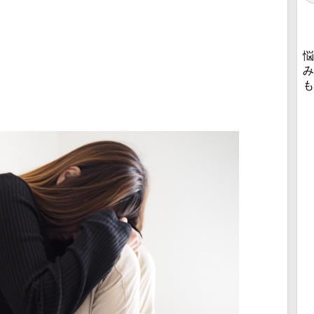
悩
み
も