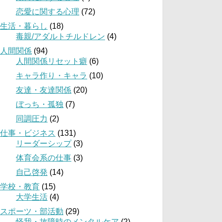
恋愛に関する心理
(72)
生活・暮らし
(18)
毒親/アダルトチルドレン
(4)
人間関係
(94)
人間関係リセット癖
(6)
キャラ作り・キャラ
(10)
友達・友達関係
(20)
ぼっち・孤独
(7)
同調圧力
(2)
仕事・ビジネス
(131)
リーダーシップ
(3)
体育会系の仕事
(3)
自己啓発
(14)
学校・教育
(15)
大学生活
(4)
スポーツ・部活動
(29)
怪我・故障時のメンタルケア
(2)