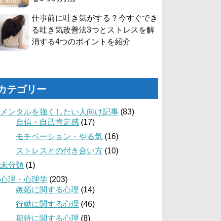
仕事前に吐き気がする？今すぐでき
る吐き気改善法3つとストレスを解
消する4つのポイントを紹介
カテゴリー
メンタルを強くしたい人向け記事
(83)
自信・自己肯定感
(17)
モチベーション・やる気
(16)
ストレスとの付き合い方
(10)
未分類
(1)
心理・心理学
(203)
嫉妬に関する心理
(14)
行動に関する心理
(46)
期待に関する心理
(8)