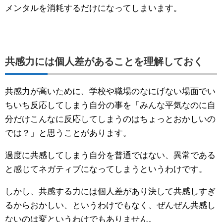
メンタルを消耗するだけになってしまいます。
共感力には個人差があることを理解しておく
共感力が高いために、学校や職場のなにげない場面でい
ちいち反応してしまう自分の事を「みんな平気なのに自
分だけこんなに反応してしまうのはちょっとおかしいの
では？」と思うことがあります。
過度に共感してしまう自分を普通ではない、異常である
と感じてネガティブになってしまうというわけです。
しかし、共感する力には個人差があり決して共感しすぎ
るからおかしい、というわけでもなく、ぜんぜん共感し
ないのは変というわけでもありません。