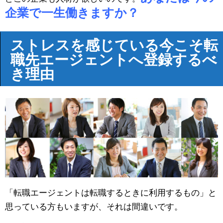
企業で一生働きますか？
ストレスを感じている今こそ転
職先エージェントへ登録するべ
き理由
「転職エージェントは転職するときに利用するもの」と
思っている方もいますが、それは間違いです。