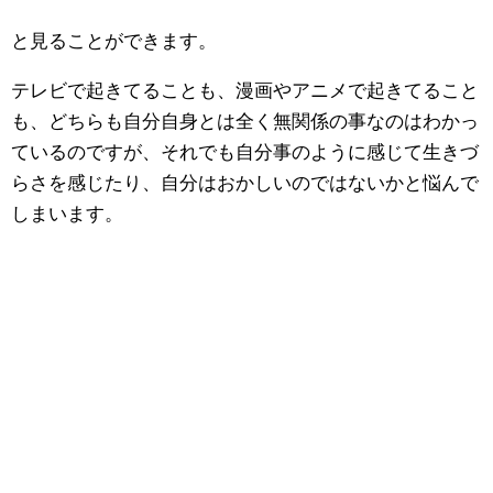
と見ることができます。
テレビで起きてることも、漫画やアニメで起きてること
も、どちらも自分自身とは全く無関係の事なのはわかっ
ているのですが、それでも自分事のように感じて生きづ
らさを感じたり、自分はおかしいのではないかと悩んで
しまいます。