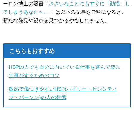
ーロン博士の著書「
ささいなことにもすぐに「動揺」し
てしまうあなたへ。
」は以下の記事をご覧になると、
新たな発見や視点を見つかるやもしれません。
こちらもおすすめ
HSPの人でも自分に向いている仕事を選んで楽に
仕事がするためのコツ
敏感で傷つきやすいHSP(ハイリー・センシティ
ブ・パーソン)の人の特徴