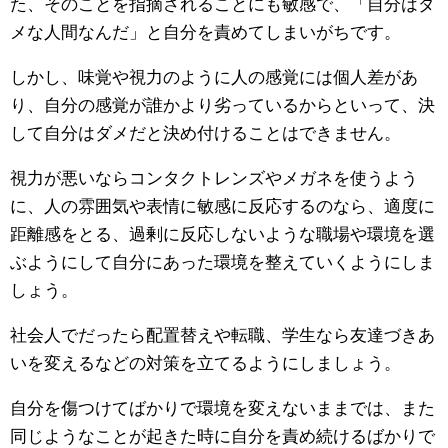
た、そのことを指摘されることにも敏感で、「自分はダ
メな人間なんだ」と自分を責めてしまいがちです。
しかし、味覚や視力のように人の感覚には個人差があ
り、自分の感覚が誰かより劣っているからといって、決
して自分はダメだと決め付けることはできません。
視力が悪いならコンタクトレンズやメガネを使うよう
に、人の雰囲気や表情に敏感に反応するのなら、適度に
距離感をとる、過剰に反応しないような職場や環境を選
ぶようにして自分にあった環境を整えていくようにしま
しょう。
社会人でだったら配置替えや転職、学生なら友達づきあ
いを変えるなどの対策を立てるようにしましょう。
自分を傷つけてばかりで環境を変えないままでは、また
同じようなことが起きた時に自分を責め続けるばかりで