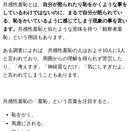
共感性羞恥とは、
自分が怒られたり恥をかくような事を
しているわけではないのに、まるで自分が怒られてい
る、恥をかいているように感じてしまう現象の事を言い
ます。
共感性羞恥と似たような意味を持つ「観察者羞
恥」という用語もあります。
ある調査によれば、共感性羞恥の人はおよそ10人に1人
と言われており、周囲からの理解を得られず苦労した
り、「考えすぎ」「神経質なだけ」「気にしすぎだよ」
と言われてしまうこともあります。
共感性羞恥の「羞恥」という言葉を注目すると。
恥をかく。
馬鹿にされる。