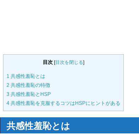
目次
[
目次を閉じる
]
1
共感性羞恥とは
2
共感性羞恥の特徴
3
共感性羞恥とHSP
4
共感性羞恥を克服するコツはHSPにヒントがある
共感性羞恥とは