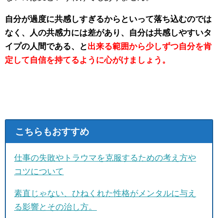
自分が過度に共感しすぎるからといって落ち込むのでは
なく、人の共感力には差があり、自分は共感しやすいタ
イプの人間である、と
出来る範囲から少しずつ自分を肯
定して自信を持てるように心がけましょう。
こちらもおすすめ
仕事の失敗やトラウマを克服するための考え方や
コツについて
素直じゃない、ひねくれた性格がメンタルに与え
る影響とその治し方。