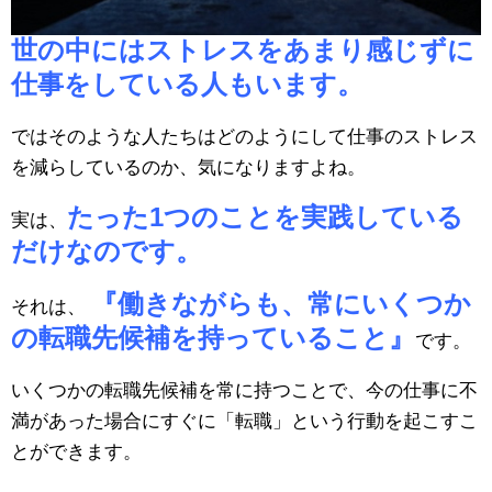
世の中にはストレスをあまり感じずに
仕事をしている人もいます。
ではそのような人たちはどのようにして仕事のストレス
を減らしているのか、気になりますよね。
たった1つのことを実践している
実は、
だけなのです。
『働きながらも、常にいくつか
それは、
の転職先候補を持っていること』
です。
いくつかの転職先候補を常に持つことで、今の仕事に不
満があった場合にすぐに「転職」という行動を起こすこ
とができます。