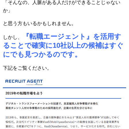
「そんなの、人脈がある人だけができることじゃない
か」
と思う方もいるかもしれません。
『転職エージェント』を活用す
しかし、
ることで確実に10社以上の候補はすぐ
にでも見つかるのです。
下記をご覧ください。