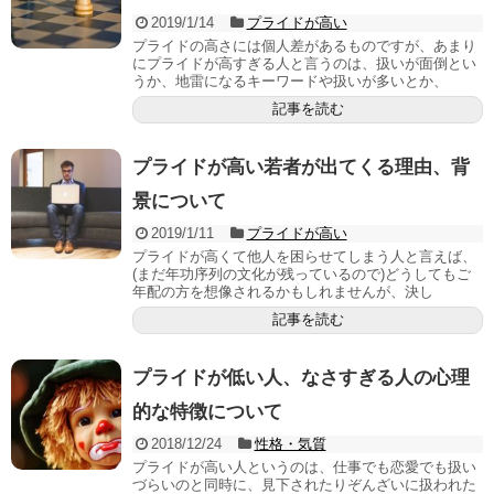
2019/1/14
プライドが高い
プライドの高さには個人差があるものですが、あまり
にプライドが高すぎる人と言うのは、扱いが面倒とい
うか、地雷になるキーワードや扱いが多いとか、
記事を読む
プライドが高い若者が出てくる理由、背
景について
2019/1/11
プライドが高い
プライドが高くて他人を困らせてしまう人と言えば、
(まだ年功序列の文化が残っているので)どうしてもご
年配の方を想像されるかもしれませんが、決し
記事を読む
プライドが低い人、なさすぎる人の心理
的な特徴について
2018/12/24
性格・気質
プライドが高い人というのは、仕事でも恋愛でも扱い
づらいのと同時に、見下されたりぞんざいに扱われた