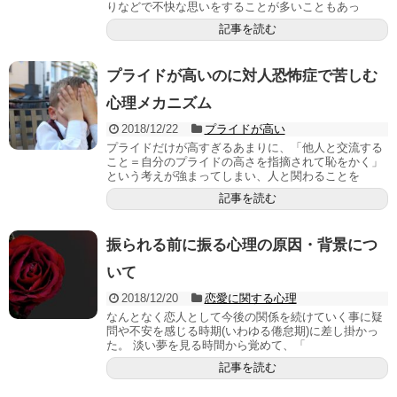
りなどで不快な思いをすることが多いこともあっ
記事を読む
プライドが高いのに対人恐怖症で苦しむ
心理メカニズム
2018/12/22
プライドが高い
プライドだけが高すぎるあまりに、「他人と交流する
こと＝自分のプライドの高さを指摘されて恥をかく」
という考えが強まってしまい、人と関わることを
記事を読む
振られる前に振る心理の原因・背景につ
いて
2018/12/20
恋愛に関する心理
なんとなく恋人として今後の関係を続けていく事に疑
問や不安を感じる時期(いわゆる倦怠期)に差し掛かっ
た。 淡い夢を見る時間から覚めて、「
記事を読む