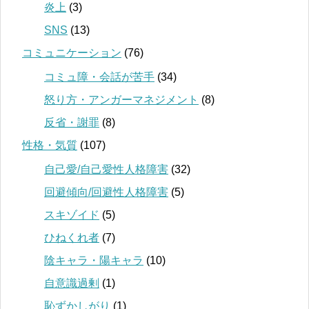
炎上
(3)
SNS
(13)
コミュニケーション
(76)
コミュ障・会話が苦手
(34)
怒り方・アンガーマネジメント
(8)
反省・謝罪
(8)
性格・気質
(107)
自己愛/自己愛性人格障害
(32)
回避傾向/回避性人格障害
(5)
スキゾイド
(5)
ひねくれ者
(7)
陰キャラ・陽キャラ
(10)
自意識過剰
(1)
恥ずかしがり
(1)