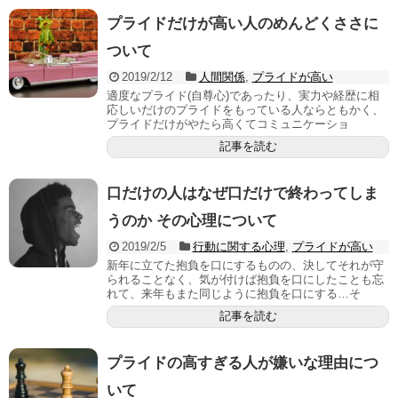
プライドだけが高い人のめんどくささに
ついて
2019/2/12
人間関係
,
プライドが高い
適度なプライド(自尊心)であったり、実力や経歴に相
応しいだけのプライドをもっている人ならともかく、
プライドだけがやたら高くてコミュニケーショ
記事を読む
口だけの人はなぜ口だけで終わってしま
うのか その心理について
2019/2/5
行動に関する心理
,
プライドが高い
新年に立てた抱負を口にするものの、決してそれが守
られることなく、気が付けば抱負を口にしたことも忘
れて、来年もまた同じように抱負を口にする…そ
記事を読む
プライドの高すぎる人が嫌いな理由につ
いて