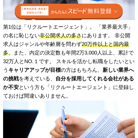
第1位は「リクルートエージェント」。 「業界最大手」
の名に恥じない
非公開求人の多さ
にあります。 非公開
求人はジャンルや年齢層を問わず
20万件以上と国内最
多
。また、内定の決定数も年間2万3,000人以上、累計で
32万人とNO.１です。 スキルを活かし転職をしたいとい
う
キャリアアップが目標
の方はもちろん、
新しい業界へ
の挑戦
を考えている、
自分を採用してくれる会社がある
か不安
という方も「リクルートエージェント」に登録し
ておけば間違いありません。