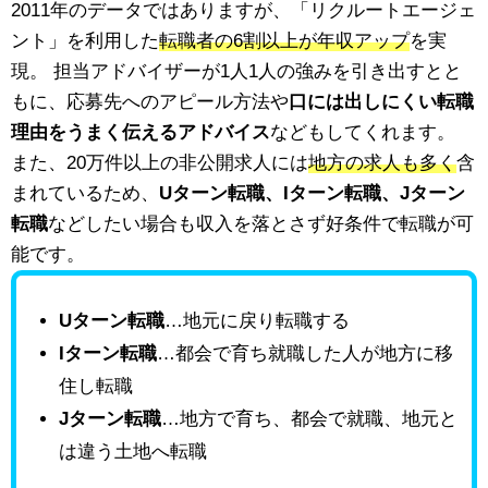
2011年のデータではありますが、「リクルートエージェ
ント」を利用した
転職者の6割以上が年収アップ
を実
現。 担当アドバイザーが1人1人の強みを引き出すとと
もに、応募先へのアピール方法や
口には出しにくい転職
理由をうまく伝えるアドバイス
などもしてくれます。
また、20万件以上の非公開求人には
地方の求人も多く
含
まれているため、
Uターン転職、Iターン転職、Jターン
転職
などしたい場合も収入を落とさず好条件で転職が可
能です。
Uターン転職
…地元に戻り転職する
Iターン転職
…都会で育ち就職した人が地方に移
住し転職
Jターン転職
…地方で育ち、都会で就職、地元と
は違う土地へ転職