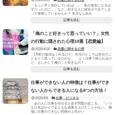
「もっと早く告白していれば…」「私が彼女になるは
ずだったのに…」など、好きな人に彼女ができてしま
って後悔していませんか？ 本当なら自分
記事を読む
「俺のこと好きって思っていい？」女性
の行動に隠された心理10選【恋愛編】
2020/4/16
恋愛に関する心理
「LINEの返信はくれるけど、本当のところは自分のこ
とをどう思っているのかな」 「よく仕事で頼られるけ
ど、もしかして俺のこと好きなの？」
記事を読む
仕事ができない人の特徴は？仕事ができ
ない人からできる人になる8つの方法！
2020/4/9
仕事・ビジネス
「あの人に仕事を任せると必ず問題が起こる」 「いつ
も口先ばかりでまともな成果を上げたことがない」 職
場に仕事のできない同僚や上司がい