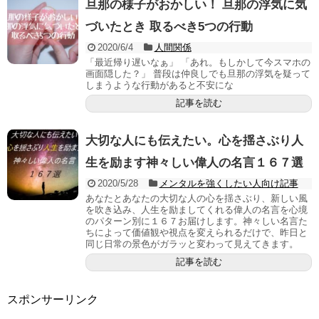
旦那の様子がおかしい！ 旦那の浮気に気
づいたとき 取るべき5つの行動
2020/6/4
人間関係
「最近帰り遅いなぁ」 「あれ。もしかして今スマホの
画面隠した？」 普段は仲良しでも旦那の浮気を疑って
しまうような行動があると不安にな
記事を読む
大切な人にも伝えたい。心を揺さぶり人
生を励ます神々しい偉人の名言１６７選
2020/5/28
メンタルを強くしたい人向け記事
あなたとあなたの大切な人の心を揺さぶり、新しい風
を吹き込み、人生を励ましてくれる偉人の名言を心境
のパターン別に１６７お届けします。神々しい名言た
ちによって価値観や視点を変えられるだけで、昨日と
同じ日常の景色がガラッと変わって見えてきます。
記事を読む
スポンサーリンク