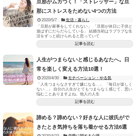
旦那がムカつく！「ストレッサー」な旦
那にストレスをためない4つの方法
2020/5/7
生活・暮らし
「旦那が家事をしてくれない」 「旦那が休日に子供と
遊ばずにだらだらしている」 結婚当初はラブラブな生
活をずっと続けられると思っていて
記事を読む
人生がつまらないと感じるあなたへ。日
常を楽しく変える方法10選！
2020/4/30
モチベーション・やる気
「人生つまらなさすぎて嫌になる…」 「毎日が楽しく
ない…」 自分の人生がとてもつまらなく感じて、思い
悩むことありますよね。他人の人生
記事を読む
諦める？諦めない？好きな人に彼氏がで
きたとき気持ちを落ち着かせる方法6選
2020/4/23
恋愛に関する心理