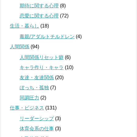
期待に関する心理
(8)
恋愛に関する心理
(72)
生活・暮らし
(18)
毒親/アダルトチルドレン
(4)
人間関係
(94)
人間関係リセット癖
(6)
キャラ作り・キャラ
(10)
友達・友達関係
(20)
ぼっち・孤独
(7)
同調圧力
(2)
仕事・ビジネス
(131)
リーダーシップ
(3)
体育会系の仕事
(3)