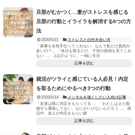
旦那がむかつく…妻がストレスを感じる
旦那の行動とイライラを解消する6つの方
法
2020/5/21
ストレスとの付き合い方
「家事を全然手伝ってくれない、なんで私だけ負担が
多いの？」 「休日も寝るだけ、子供の面倒を見てくれ
ない…」 上記のように、一緒に生活
記事を読む
就活がツライと感じている人必見！内定
を取るためにやるべき3つの行動
2020/5/14
メンタルを強くしたい人向け記事
「友達は既に内定をもらってる..」 「わたしはまだ面
接すら通過してない、なにがいけないんだろう...」 就
活中、友人が内定をもらい嬉
記事を読む