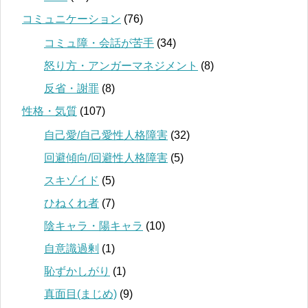
コミュニケーション
(76)
コミュ障・会話が苦手
(34)
怒り方・アンガーマネジメント
(8)
反省・謝罪
(8)
性格・気質
(107)
自己愛/自己愛性人格障害
(32)
回避傾向/回避性人格障害
(5)
スキゾイド
(5)
ひねくれ者
(7)
陰キャラ・陽キャラ
(10)
自意識過剰
(1)
恥ずかしがり
(1)
真面目(まじめ)
(9)