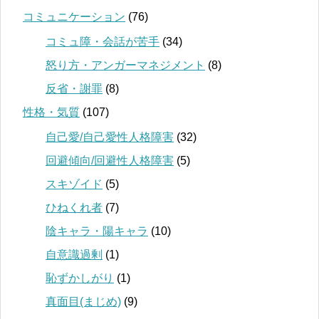
コミュニケーション
(76)
コミュ障・会話が苦手
(34)
怒り方・アンガーマネジメント
(8)
反省・謝罪
(8)
性格・気質
(107)
自己愛/自己愛性人格障害
(32)
回避傾向/回避性人格障害
(5)
スキゾイド
(5)
ひねくれ者
(7)
陰キャラ・陽キャラ
(10)
自意識過剰
(1)
恥ずかしがり
(1)
真面目(まじめ)
(9)