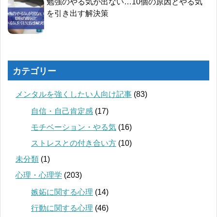
勉強のやる気が出ない…10個の原因とやる気
を引き出す解決策
カテゴリー
メンタルを強くしたい人向け記事
(83)
自信・自己肯定感
(17)
モチベーション・やる気
(16)
ストレスとの付き合い方
(10)
未分類
(1)
心理・心理学
(203)
嫉妬に関する心理
(14)
行動に関する心理
(46)