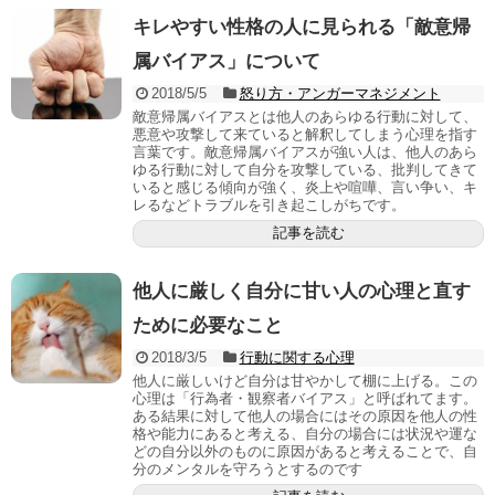
キレやすい性格の人に見られる「敵意帰
属バイアス」について
2018/5/5
怒り方・アンガーマネジメント
敵意帰属バイアスとは他人のあらゆる行動に対して、
悪意や攻撃して来ていると解釈してしまう心理を指す
言葉です。敵意帰属バイアスが強い人は、他人のあら
ゆる行動に対して自分を攻撃している、批判してきて
いると感じる傾向が強く、炎上や喧嘩、言い争い、キ
レるなどトラブルを引き起こしがちです。
記事を読む
他人に厳しく自分に甘い人の心理と直す
ために必要なこと
2018/3/5
行動に関する心理
他人に厳しいけど自分は甘やかして棚に上げる。この
心理は「行為者・観察者バイアス」と呼ばれてます。
ある結果に対して他人の場合にはその原因を他人の性
格や能力にあると考える、自分の場合には状況や運な
どの自分以外のものに原因があると考えることで、自
分のメンタルを守ろうとするのです